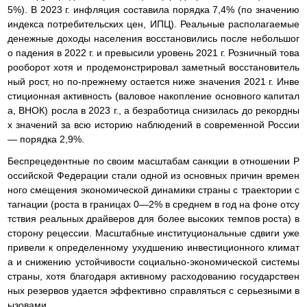
5%). В 2023 г. инфляция составила порядка 7,4% (по значению
индекса потребительских цен, ИПЦ). Реальные располагаемые
денежные доходы населения восстановились после небольшог
о падения в 2022 г. и превысили уровень 2021 г. Розничный това
рооборот хотя и продемонстрировал заметный восстановитель
ный рост, но по-прежнему остается ниже значения 2021 г. Инве
стиционная активность (валовое накопление основного капитал
а, ВНОК) росла в 2023 г., а безработица снизилась до рекордны
х значений за всю историю наблюдений в современной России
— порядка 2,9%.
Беспрецедентные по своим масштабам санкции в отношении Р
оссийской Федерации стали одной из основных причин времен
ного смещения экономической динамики страны с траектории с
тагнации (роста в границах 0—2% в среднем в год на фоне отсу
тствия реальных драйверов для более высоких темпов роста) в
сторону рецессии. Масштабные институциональные сдвиги уже
привели к определенному ухудшению инвестиционного климат
а и снижению устойчивости социально-экономической системы
страны, хотя благодаря активному расходованию государствен
ных резервов удается эффективно справляться с серьезными в
ызовами.