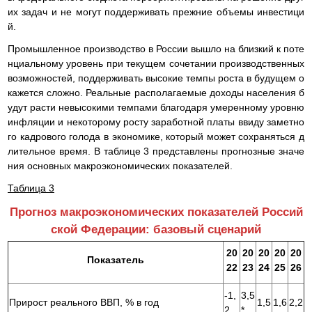
их задач и не могут поддерживать прежние объемы инвестици
й.
Промышленное производство в России вышло на близкий к поте
нциальному уровень при текущем сочетании производственных
возможностей, поддерживать высокие темпы роста в будущем о
кажется сложно. Реальные располагаемые доходы населения б
удут расти невысокими темпами благодаря умеренному уровню
инфляции и некоторому росту заработной платы ввиду заметно
го кадрового голода в экономике, который может сохраняться д
лительное время. В таблице 3 представлены прогнозные значе
ния основных макроэкономических показателей.
Таблица 3
Прогноз макроэкономических показателей Россий
ской Федерации: базовый сценарий
20
20
20
20
20
Показатель
22
23
24
25
26
-1,
3,5
Прирост реального ВВП, % в год
1,5
1,6
2,2
2
*