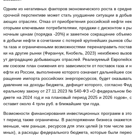
Одним из негативных факторов экономического роста в средне
срочной перспективе может стать ухудшение ситуации в добыв
ающих отраслях. Отказ от приобретения российской нефти нек
оторыми ключевыми потребителями, продажи с дисконтом к ры
ночным ценам (порядка -20%) и заметное сокращение объемо
в добычи нефти в сочетании с потерей крупнейших рынков сбы
та газа и ограниченными возможностями перенаправить постав
ки на другие рынки (Фиранчук, Кнобель, 2023) неизбежно вызов
ут деградацию добывающих отраслей. Реализуемый Европейск
им союзом план снижения его зависимости от поставок газа и н
ефти из России, выполнение которого означает дальнейшее сок
ращение импорта российских энергоресурсов, будет оказывать
давление на доходы бюджета, дефицит которого, согласно Фед
еральному закону от 27.11.2023 № 540-ФЗ «О федеральном бю
джете на 2024 год и на плановый период 2025 и 2026 годов», с
оставит около 4 трлн руб. в ближайшие три года.
Возможности финансирования инвестиционных программ в это
т период также ограничены. В распоряжении бизнеса окажется
меньше, чем раньше, ресурсов для этих целей (в том числе зае
мных), а расходы федерального бюджета, которые были перео