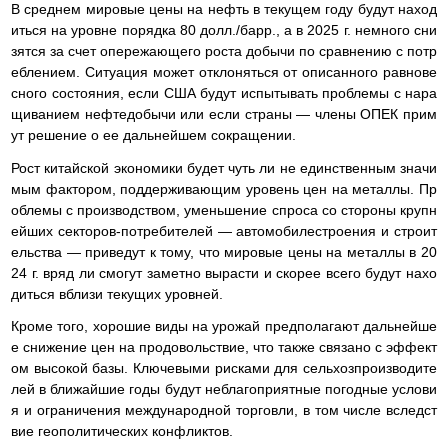
В среднем мировые цены на нефть в текущем году будут наход
иться на уровне порядка 80 долл./барр., а в 2025 г. немного сни
зятся за счет опережающего роста добычи по сравнению с потр
еблением. Ситуация может отклоняться от описанного равнове
сного состояния, если США будут испытывать проблемы с нара
щиванием нефтедобычи или если страны — члены ОПЕК прим
ут решение о ее дальнейшем сокращении.
Рост китайской экономики будет чуть ли не единственным значи
мым фактором, поддерживающим уровень цен на металлы. Пр
облемы с производством, уменьшение спроса со стороны крупн
ейших секторов-потребителей — автомобилестроения и строит
ельства — приведут к тому, что мировые цены на металлы в 20
24 г. вряд ли смогут заметно вырасти и скорее всего будут нахо
диться вблизи текущих уровней.
Кроме того, хорошие виды на урожай предполагают дальнейше
е снижение цен на продовольствие, что также связано с эффект
ом высокой базы. Ключевыми рисками для сельхозпроизводите
лей в ближайшие годы будут неблагоприятные погодные услови
я и ограничения международной торговли, в том числе вследст
вие геополитических конфликтов.