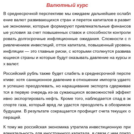
Валютный курс
В среднесрочной перспективе мы ожидаем дальнейшее ослабл
ение валют развивающихся стран и переток капиталов в развит
ые экономики, которые формируют привлекательные финансов
ые условия за счет повышенных ставок и способности контроли
ровать долгосрочные инфляционные ожидания. Сложности с п
ривлечением инвестиций, отток капитала, повышенный уровень
инфляции — это главные риски, с которыми столкнутся развива
ющиеся страны и которые будут оказывать давление на курсы и
х валют.
Российский рубль также будет слабеть в среднесрочной перспе
ктиве: хотя санкционное давление в отношении импорта удаетс
я успешно преодолевать, но наращивание экспорта сдерживае
тся в первую очередь из-за сужающихся возможностей эффект
ивно экспортировать нефть. Кроме того, наблюдается спад в эк
спорте газа, который вряд ли удастся преодолеть в обозримом
будущем. В результате сокращается профицит счета текущих о
пераций.
К тому же российская экономика утратила инвестиционную при
влекательность для иностранного капитала, в связи с чем прито