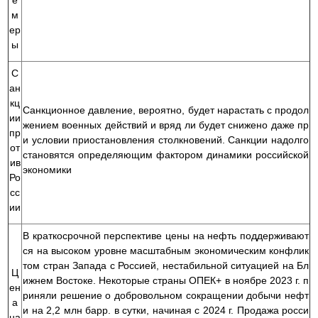
е
м
ер
ы
С
ан
кц
Санкционное давление, вероятно, будет нарастать с продол
ии
жением военных действий и вряд ли будет снижено даже пр
пр
и условии приостановления столкновений. Санкции надолго
от
становятся определяющим фактором динамики российской
ив
экономики
Ро
сс
ии
В краткосрочной перспективе цены на нефть поддерживают
ся на высоком уровне масштабным экономическим конфлик
том стран Запада с Россией, нестабильной ситуацией на Бл
Ц
ижнем Востоке. Некоторые страны ОПЕК+ в ноябре 2023 г. п
ен
риняли решение о добровольном сокращении добычи нефт
а
и на 2,2 млн барр. в сутки, начиная с 2024 г. Продажа росси
на