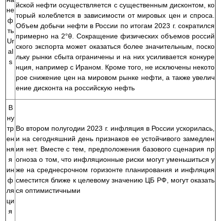
йской нефти осуществляется с существенным дисконтом, ко
не
торый колеблется в зависимости от мировых цен и спроса.
ф
Объем добычи нефти в России по итогам 2023 г. сократился
ть
примерно на 2°θ. Сокращение физических объемов россий
Ur
ского экспорта может оказаться более значительным, поско
al
льку рынки сбыта ограничены и на них усиливается конкуре
s
нция, например с Ираном. Кроме того, не исключены некото
рое снижение цен на мировом рынке нефти, а также увелич
ение дисконта на российскую нефть
В
ну
тр
Во втором полугодии 2023 г. инфляция в России ускорилась,
ен
и на сегодняшний день признаков ее устойчивого замедлен
ня
ия нет. Вместе с тем, предположения базового сценария пр
я
огноза о том, что инфляционные риски могут уменьшиться у
ин
же на среднесрочном горизонте планирования и инфляция
ф
сместится ближе к целевому значению ЦБ РФ, могут оказать
ля
ся оптимистичными
ци
я