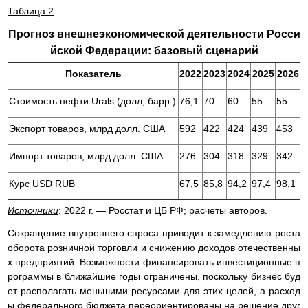
Таблица 2
Прогноз внешнеэкономической деятельности Росси
йской Федерации: базовый сценарий
Показатель
2022
2023
2024
2025
2026
Стоимость нефти Urals (долл, барр.)
76,1
70
60
55
55
Экспорт товаров, млрд долл. США
592
422
424
439
453
Импорт товаров, млрд долл. США
276
304
318
329
342
Курс USD RUB
67,5
85,8
94,2
97,4
98,1
Источники
: 2022 г. — Росстат и ЦБ РФ; расчеты авторов.
Сокращение внутреннего спроса приводит к замедлению роста
оборота розничной торговли и снижению доходов отечественны
х предприятий. Возможности финансировать инвестиционные п
рограммы в ближайшие годы ограничены, поскольку бизнес буд
ет располагать меньшими ресурсами для этих целей, а расход
ы федерального бюджета переориентированы на решение друг