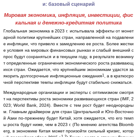
и: базовый сценарий
Мировая экономика, инфляция, инвестиции, фис
кальная и денежно-кредитная политика
Глобальная экономика в 2023 г. испытывала эффекты от монет
арной политики крупнейших стран, направленной на подавлени
е инфляции, что привело к замедлению ее роста. Более жестки
е условия на мировых финансовых рынках и слабый внешний с
прос будут сохраняться и в текущем году, в результате возникну
т определенные ограничения экономического роста развивающ
ихся стран. Ожидается, что крупнейшим экономикам удастся за
1
якорить долгосрочные инфляционные ожидания
, а в краткосро
чной перспективе темпы инфляции будут стабильно снижаться.
Международные организации и эксперты с оптимизмом смотря
т на перспективы роста экономики развивающихся стран (IMF, 2
023; World Bank, 2024). Вместе с тем рост будет неоднородны
м. Главным драйвером для стран Центральной и Юго-Восточно
й Азии по-прежнему будет Китай, хотя ожидается, что его темп
ы роста будут ниже, чем в 2023 г. (По мнению агентства Bloomb
erg, в экономике Китая может произойти сильный кризис, котор
1 2