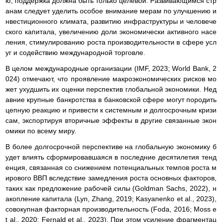
ю; поддержка должна быть только целевой. Развивающимся стр
анам следует уделить особое внимание мерам по улучшению и
нвестиционного климата, развитию инфраструктуры и человече
ского капитала, увеличению доли экономически активного насе
ления, стимулированию роста производительности в сфере усл
уг и содействию международной торговле.
В целом международные организации (IMF, 2023; World Bank, 2
024) отмечают, что проявление макроэкономических рисков мо
жет ухудшить их оценки перспектив глобальной экономики. Нед
авние крупные банкротства в банковской сфере могут породить
цепную реакцию и привести к системным и долгосрочным кризи
сам, экспортируя вторичные эффекты в другие связанные экон
омики по всему миру.
В более долгосрочной перспективе на глобальную экономику б
удет влиять сформировавшаяся в последние десятилетия тенд
енция, связанная со снижением потенциальных темпов роста м
ирового ВВП вследствие замедления роста основных факторов,
таких как предложение рабочей силы (Goldman Sachs, 2022), н
акопление капитала (Lyn, Zhang, 2019; Kasyanenko et al., 2023),
совокупная факторная производительность (Foda, 2016; Moss e
t al., 2020; Fernald et al., 2023). При этом усиление фрагментац