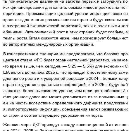
ть понижательное давление на валюты первых и затруднять по
иск финансирования для капиталоемких инвестпроектов на их т
ерритории. Превышающие целевой уровни инфляции также со
хранятся для многих развивающихся стран и будут связаны как
с внутренней экономической политикой, так и с валютными кол
ебаниями. Экономический рост в этих странах будет слабым, а
темпы роста Китая окажутся ниже, чем прогнозирует большинст
во авторитетных международных организаций.
В консервативном сценарии мы предполагаем, что базовая про
центная ставка ФРС будет ограничительной (вероятно, на какое
-то время выше, чем сегодня, — 5,25 — 5,5%) для экономики С
ША вплоть до начала 2025 г., что приведет к постепенному заме
длению ее роста и к умеренной рецессии в 2024 г. Большинству
стран не удастся справиться с инфляцией, и в 2025 г. будут наб
людаться более высокие ее уровни, чем цели центробанков. Ин
фляционное давление может усиливаться из-за повышенных ц
ен на нефть вследствие определенного дефицита предложени
я, импортируемой инфляции, обесценения валют развивающих
ся стран и соответствующего удорожания импорта.
Жесткие меры ДКП приведут к спаду инвестиционной активност
и в 2024—2025 гг. Замедление роста экономики, высокая инфл