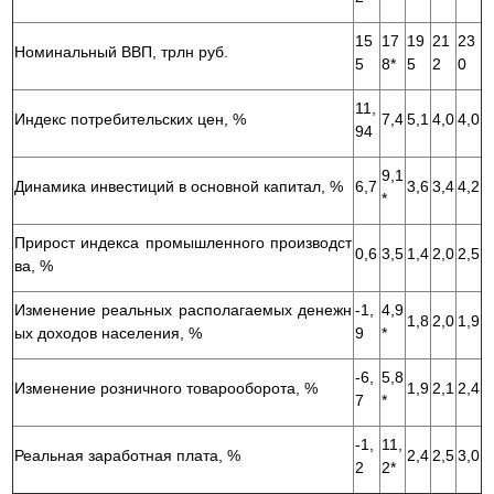
15
17
19
21
23
Номинальный ВВП, трлн руб.
5
8*
5
2
0
11,
Индекс потребительских цен, %
7,4
5,1
4,0
4,0
94
9,1
Динамика инвестиций в основной капитал, %
6,7
3,6
3,4
4,2
*
Прирост индекса промышленного производст
0,6
3,5
1,4
2,0
2,5
ва, %
Изменение реальных располагаемых денежн
-1,
4,9
1,8
2,0
1,9
ых доходов населения, %
9
*
-6,
5,8
Изменение розничного товарооборота, %
1,9
2,1
2,4
7
*
-1,
11,
Реальная заработная плата, %
2,4
2,5
3,0
2
2*