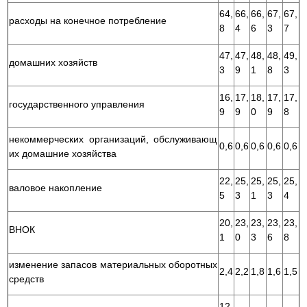
64,
66,
66,
67,
67,
расходы на конечное потребление
8
4
6
3
7
47,
47,
48,
48,
49,
домашних хозяйств
3
9
1
8
3
16,
17,
18,
17,
17,
государственного управления
9
9
0
9
8
некоммерческих организаций, обслуживающ
0,6
0,6
0,6
0,6
0,6
их домашние хозяйства
22,
25,
25,
25,
25,
валовое накопление
5
3
1
3
4
20,
23,
23,
23,
23,
ВНОК
1
0
3
6
8
изменение запасов материальных оборотных
2,4
2,2
1,8
1,6
1,5
средств
12,