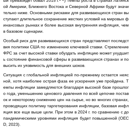
ый превзойдет обвал 2015 г.
) Темпы роста в странах Латинск
ой Америки, Ближнего Востока и Северной Африки будут значи
тельно ниже. Основными рисками для развивающихся стран вы
ступают длительное сохранение жестких условий на мировых ф
инансовых рынках и более высокая внутренняя инфляция, чем
в базовом сценарии.
Особый риск для развивающихся стран представляют последст
вия политики США по изменению ключевой ставки. Стремление
ФРС за счет высокой ставки обуздать инфляцию может ухудшит
ь состояние финансовой сферы в развивающихся странах и по
высить их уязвимость для внешних шоков.
Ситуация с глобальной инфляцией по-прежнему остается неяс
ной, хотя наиболее острая фаза ее ускорения уже пройдена. Т
емпы инфляции замедляются благодаря высокой базе прошлог
о года, уменьшению ценового давления по всей цепочке постав
ок и некоторому снижению цен на сырье, но во многих странах,
проводящих политику таргетирования инфляции, базовая инфл
яция все еще выше цели. При этом в 2024 г. по сравнению с до
пандемическими уровнями инфляция будет повышенной (OEC
D, 2023).