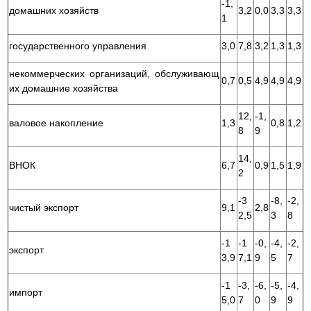
-1,
домашних хозяйств
3,2
0,0
3,3
3,3
1
государственного управления
3,0
7,8
3,2
1,3
1,3
некоммерческих организаций, обслуживающ
0,7
0,5
4,9
4,9
4,9
их домашние хозяйства
12,
-1,
валовое накопление
1,3
0,8
1,2
8
9
14,
ВНОК
6,7
0,9
1,5
1,9
2
-3
-8,
-2,
чистый экспорт
9,1
2,8
2,5
3
8
-1
-1
-0,
-4,
-2,
экспорт
3,9
7,1
9
5
7
-1
-3,
-6,
-5,
-4,
импорт
5,0
7
0
9
9