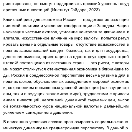
риентированы, не смогут поддерживать прежний уровень госуд
арственных инвестиций (Институт Гайдара, 2023).
Ключевой риск для экономики России — продолжение изоляцио
нистской политики и усиление конфронтации с Западом. Нацио
нализация частных активов, усиление контроля за движением к
апитала, искусственное влияние на курс валюты, попытки регул
ировать цены на отдельные товары, отсутствие возможностей в
нешних заимствований как для бизнеса, так и для государства,
денежная эмиссия, ориентация на одного-двух крупных потреб
ителей/ поставщиков из восточных стран — это риски, с которы
ми может столкнуться отечественная экономика в ближайшие го
ды. Россия в среднесрочной перспективе весьма уязвима для в
нешних шоков, обусловленных замедлением мировой экономик
и, сохранением повышенных уровней инфляции (как внутри стр
аны, так и в ведущих экономиках мира), трудностями с привлеч
ением инвестиций, негативной динамикой сырьевых цен, высок
ой волатильностью курса национальной валюты и дальнейшим
усилением санкционного давления.
В описанных условиях сложно прогнозировать социально-эконо
мическую динамику на среднесрочную перспективу. В данной р