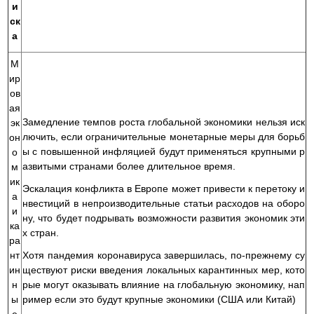
и
ск
а
М
ир
ов
ая
Замедление темпов роста глобальной экономики нельзя иск
эк
лючить, если ограничительные монетарные меры для борьб
он
ы с повышенной инфляцией будут применяться крупными р
о
азвитыми странами более длительное время.
м
ик
Эскалация конфликта в Европе может привести к перетоку и
а
нвестиций в непроизводительные статьи расходов на оборо
и
ну, что будет подрывать возможности развития экономик эти
ка
х стран.
ра
нт
Хотя пандемия коронавируса завершилась, по-прежнему су
ин
ществуют риски введения локальных карантинных мер, кото
н
рые могут оказывать влияние на глобальную экономику, нап
ы
ример если это будут крупные экономики (США или Китай)