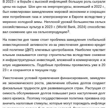
В 2023 г. в борьбе с высокой инфляцией большую роль сыграли
цены на сырье. Шок цен на энергоресурсы, возникший в 2022 г.,
был нивелирован замедлением мировой экономики и сокращен
ием потребления газа и электроэнергии в Европе вследствие у
меренно холодной зимы. Неплохой урожай большинства сельск
охозяйственных культур в 2023 г. (World Bank, 2024) способство
3
вал снижению цен на сельхозпродукцию
.
На повестке дня также стоит проблема замедления глобальной
инвестиционной активности из-за ужесточения денежно-кредит
ной политики (ДКП) ключевых центробанков. Наиболее чувствит
ельным оказывается сектор строительства вследствие снижени
я инфраструктурных инвестиций, вложений в коммерческую и ж
илую недвижимость. Подобные проблемы проявились уже в 20
23 г. и сохранятся в текущем году.
Ужесточение условий привлечения финансирования, замедлен
ие экономического роста, увеличение объема долгов создают
фискальные трудности для развивающихся стран. Растущая ст
оимость обслуживания долгов повышает риск наступления долг
ового кризиса. Поэтому государственная политика призвана огр
аничить налоговые стимулы, которые могут порождать инфляци