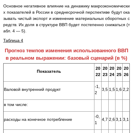
Основное негативное влияние на динамику макроэкономически
х показателей в России в среднесрочной перспективе будут ока
зывать чистый экспорт и изменение материальных оборотных с
редств. Их доля в структуре ВВП будет постепенно снижаться (т
абл. 4 — 5).
Таблица 4
Прогноз темпов изменения использованного ВВП
в реальном выражении: базовый сценарий (в %)
20
20
20
20
20
Показатель
22
23
24
25
26
-1,
Валовой внутренний продукт
3,5
1,5
1,6
2,2
2
в том числе:
-0,
расходы на конечное потребление
4,7
2,6
3,1
3,1
1