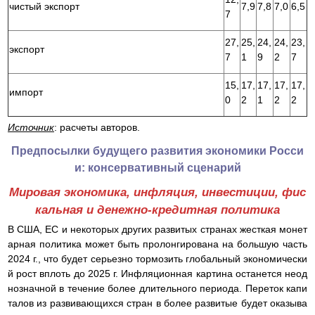
чистый экспорт
7,9
7,8
7,0
6,5
7
27,
25,
24,
24,
23,
экспорт
7
1
9
2
7
15,
17,
17,
17,
17,
импорт
0
2
1
2
2
Источник
: расчеты авторов.
Предпосылки будущего развития экономики Росси
и: консервативный сценарий
Мировая экономика, инфляция, инвестиции, фис
кальная и денежно-кредитная политика
В США, ЕС и некоторых других развитых странах жесткая монет
арная политика может быть пролонгирована на большую часть
2024 г., что будет серьезно тормозить глобальный экономически
й рост вплоть до 2025 г. Инфляционная картина останется неод
нозначной в течение более длительного периода. Переток капи
талов из развивающихся стран в более развитые будет оказыва