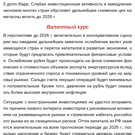
5 долл./барр. Слабая инвестиционная активность и замедление
экономик многих стран обусловят дальнейшее снижение цен на
металлы вплоть до 2026 г.
Валютный курс
В перспективе до 2026 г. включительно в консервативном сцена
рии мы ожидаем дальнейшее заметное ослабление валют разв
ивающихся стран и переток капиталов в развитые экономики, к
оторые будут предлагать привлекательные финансовые услови
я. Ослабление рубля будет происходить на фоне снижения физ
ических и стоимостных объемов экспорта энергоресурсов вслед
ствие ограниченного спроса и пониженных уровней цен на мир
овых рынках. Сальдо счета текущих операций будет минимальн
о положительным. Кроме того, давление на рубль будет оказыв
ать более высокая внутренняя инфляция.
Ситуацию с иностранными инвестициями не удастся исправить
по причине низкого интереса инвесторов к рискованным вложен
иям на развивающихся рынках и стремления избегать российск
ого рынка из-за санкционных рисков. Отток капитала из РФ окаж
ется значительным на всем прогнозном периоде до 2026 г., пос
кольку население и бизнес будут стремиться держать средства