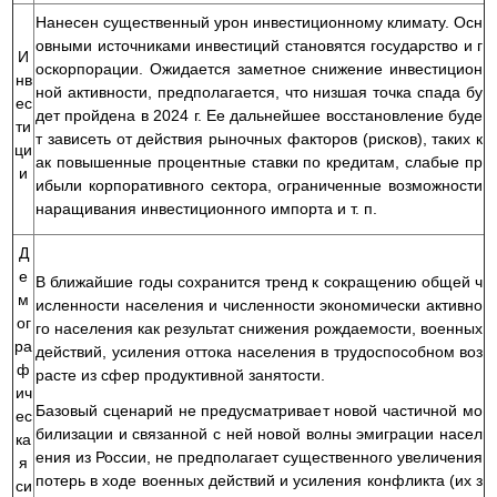
Нанесен существенный урон инвестиционному климату. Осн
овными источниками инвестиций становятся государство и г
И
оскорпорации. Ожидается заметное снижение инвестицион
нв
ной активности, предполагается, что низшая точка спада бу
ес
дет пройдена в 2024 г. Ее дальнейшее восстановление буде
ти
т зависеть от действия рыночных факторов (рисков), таких к
ци
ак повышенные процентные ставки по кредитам, слабые пр
и
ибыли корпоративного сектора, ограниченные возможности
наращивания инвестиционного импорта и т. п.
Д
е
В ближайшие годы сохранится тренд к сокращению общей ч
м
исленности населения и численности экономически активно
ог
го населения как результат снижения рождаемости, военных
ра
действий, усиления оттока населения в трудоспособном воз
ф
расте из сфер продуктивной занятости.
ич
Базовый сценарий не предусматривает новой частичной мо
ес
билизации и связанной с ней новой волны эмиграции насел
ка
ения из России, не предполагает существенного увеличения
я
потерь в ходе военных действий и усиления конфликта (их з
си